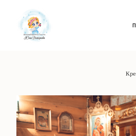
П
Кре